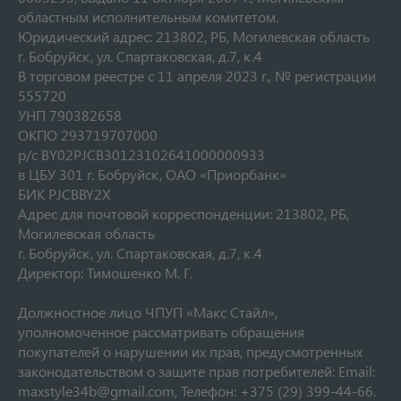
областным исполнительным комитетом.
Юридический адрес: 213802, РБ, Могилевская область
г. Бобруйск, ул. Спартаковская, д.7, к.4
В торговом реестре с 11 апреля 2023 г., № регистрации
555720
УНП 790382658
ОКПО 293719707000
р/с ВY02РJCB30123102641000000933
в ЦБУ 301 г. Бобруйск, ОАО «Приорбанк»
БИК РJCBBY2Х
Адрес для почтовой корреспонденции: 213802, РБ,
Могилевская область
г. Бобруйск, ул. Спартаковская, д.7, к.4
Директор: Тимошенко М. Г.
Должностное лицо ЧПУП «Макс Стайл»,
уполномоченное рассматривать обращения
покупателей о нарушении их прав, предусмотренных
законодательством о защите прав потребителей: Email:
maxstyle34b@gmail.com, Телефон: +375 (29) 399-44-66.