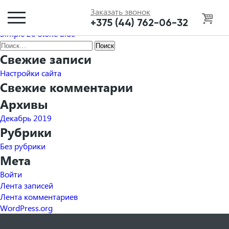
Simple 20 Seal
Заказать звонок
Навигация
+375 (44) 762-06-32
Simple 29 Smoke
Simple 26 Stone Blue
по
Найти:
записям
Свежие записи
Настройки сайта
Свежие комментарии
Архивы
Декабрь 2019
Рубрики
Без рубрики
Мета
Войти
Лента записей
Лента комментариев
WordPress.org